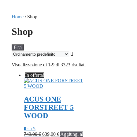
Home
/ Shop
Shop
Filtri
Visualizzazione di 1-9 di 3323 risultati
In offerta!
ACUS ONE
FORSTREET 5
WOOD
0
su 5
Il
Il
749,00
€
639,00
€
Aggiungi al