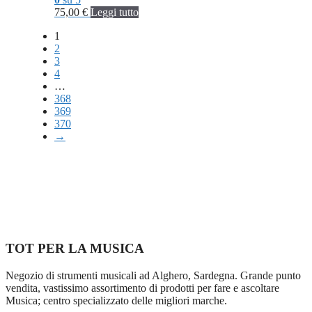
75,00
€
Leggi tutto
1
2
3
4
…
368
369
370
→
TOT PER LA MUSICA
Negozio di strumenti musicali ad Alghero, Sardegna. Grande punto
vendita, vastissimo assortimento di prodotti per fare e ascoltare
Musica; centro specializzato delle migliori marche.