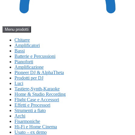
Menu prodotti
Chitarre
Amplificatori
Bassi
Batterie e Percussioni
Pianoforti
Amplificazione
Pioneer DJ & AlphaTheta
Prodotti per DJ
Luci
Tastiere-Synth-Karaoke
Home & Studio Recording
Flight Case e Accessori
Effetti e Processori
Strumenti a fiato
Archi
Fisarmoniche
Hi-Fi e Home Cinema
Usato – ex demo