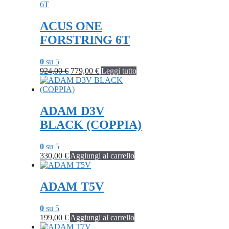
era:
è:
735,00 €.
629,00 €.
ACUS ONE
FORSTRING 6T
0
su 5
Il
Il
924,00
€
779,00
€
Leggi tutto
prezzo
prezzo
originale
attuale
era:
è:
924,00 €.
779,00 €.
ADAM D3V
BLACK (COPPIA)
0
su 5
330,00
€
Aggiungi al carrello
ADAM T5V
0
su 5
199,00
€
Aggiungi al carrello