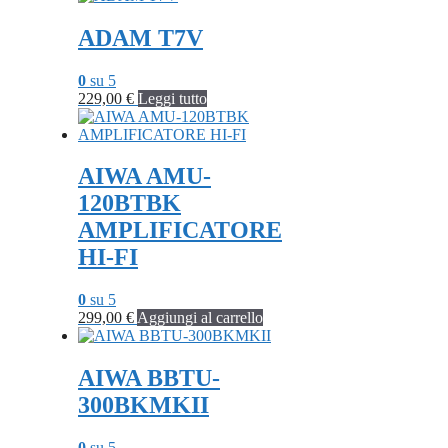
ADAM T7V
0
su 5
229,00
€
Leggi tutto
AIWA AMU-
120BTBK
AMPLIFICATORE
HI-FI
0
su 5
299,00
€
Aggiungi al carrello
AIWA BBTU-
300BKMKII
0
su 5