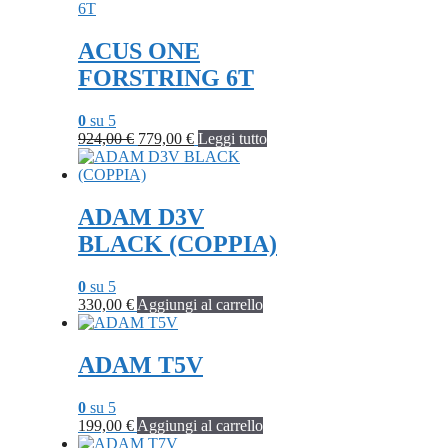
era:
è:
735,00 €.
629,00 €.
ACUS ONE
FORSTRING 6T
0
su 5
Il
Il
924,00
€
779,00
€
Leggi tutto
prezzo
prezzo
originale
attuale
era:
è:
924,00 €.
779,00 €.
ADAM D3V
BLACK (COPPIA)
0
su 5
330,00
€
Aggiungi al carrello
ADAM T5V
0
su 5
199,00
€
Aggiungi al carrello