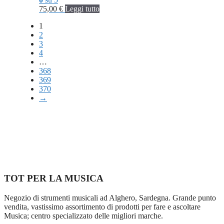
75,00
€
Leggi tutto
1
2
3
4
…
368
369
370
→
TOT PER LA MUSICA
Negozio di strumenti musicali ad Alghero, Sardegna. Grande punto
vendita, vastissimo assortimento di prodotti per fare e ascoltare
Musica; centro specializzato delle migliori marche.