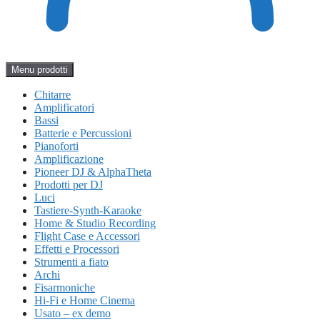
Menu prodotti
Chitarre
Amplificatori
Bassi
Batterie e Percussioni
Pianoforti
Amplificazione
Pioneer DJ & AlphaTheta
Prodotti per DJ
Luci
Tastiere-Synth-Karaoke
Home & Studio Recording
Flight Case e Accessori
Effetti e Processori
Strumenti a fiato
Archi
Fisarmoniche
Hi-Fi e Home Cinema
Usato – ex demo