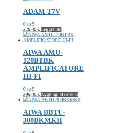
ADAM T7V
0
su 5
229,00
€
Leggi tutto
AIWA AMU-
120BTBK
AMPLIFICATORE
HI-FI
0
su 5
299,00
€
Aggiungi al carrello
AIWA BBTU-
300BKMKII
0
su 5