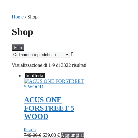
Home
/ Shop
Shop
Filtri
Visualizzazione di 1-9 di 3322 risultati
In offerta!
ACUS ONE
FORSTREET 5
WOOD
0
su 5
Il
Il
749,00
€
639,00
€
Aggiungi al