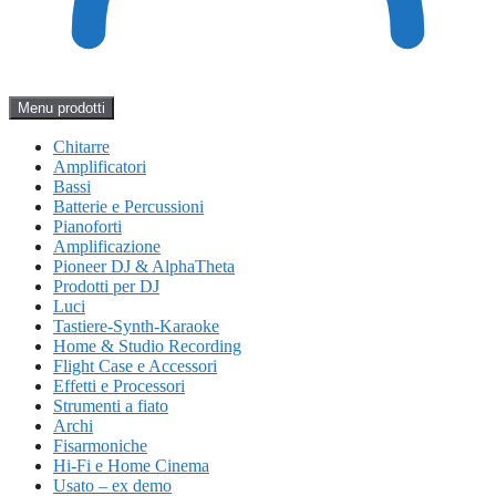
Menu prodotti
Chitarre
Amplificatori
Bassi
Batterie e Percussioni
Pianoforti
Amplificazione
Pioneer DJ & AlphaTheta
Prodotti per DJ
Luci
Tastiere-Synth-Karaoke
Home & Studio Recording
Flight Case e Accessori
Effetti e Processori
Strumenti a fiato
Archi
Fisarmoniche
Hi-Fi e Home Cinema
Usato – ex demo