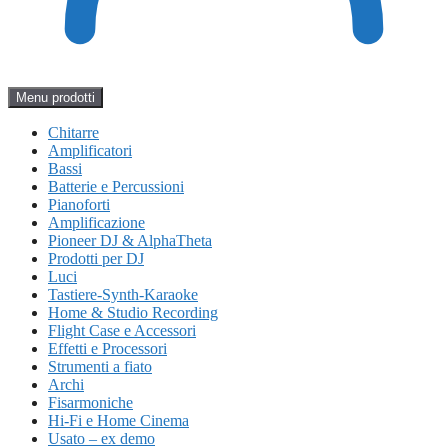
Menu prodotti
Chitarre
Amplificatori
Bassi
Batterie e Percussioni
Pianoforti
Amplificazione
Pioneer DJ & AlphaTheta
Prodotti per DJ
Luci
Tastiere-Synth-Karaoke
Home & Studio Recording
Flight Case e Accessori
Effetti e Processori
Strumenti a fiato
Archi
Fisarmoniche
Hi-Fi e Home Cinema
Usato – ex demo