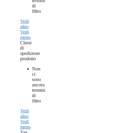
termini
di
filtro
Vedi
altro
Vedi
meno
Classi
di
spedizione
prodotto
Non
ci
sono
ancora
termini
di
filtro
Vedi
altro
Vedi
meno
Tag