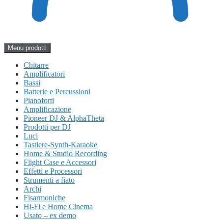
Menu prodotti
Chitarre
Amplificatori
Bassi
Batterie e Percussioni
Pianoforti
Amplificazione
Pioneer DJ & AlphaTheta
Prodotti per DJ
Luci
Tastiere-Synth-Karaoke
Home & Studio Recording
Flight Case e Accessori
Effetti e Processori
Strumenti a fiato
Archi
Fisarmoniche
Hi-Fi e Home Cinema
Usato – ex demo