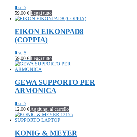
0
su 5
59,00
€
Leggi tutto
EIKON EIKONPAD8
(COPPIA)
0
su 5
59,00
€
Leggi tutto
GEWA SUPPORTO PER
ARMONICA
0
su 5
12,00
€
Aggiungi al carrello
KONIG & MEYER