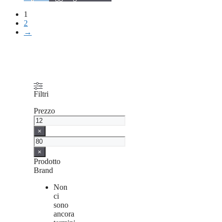
1
2
→
Filtri
Prezzo
×
×
Prodotto
Brand
Non
ci
sono
ancora