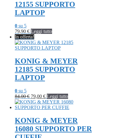
12155 SUPPORTO
LAPTOP
0
su 5
79,90
€
Leggi tutto
In offerta!
KONIG & MEYER
12185 SUPPORTO
LAPTOP
0
su 5
Il
Il
84,00
€
79,00
€
Leggi tutto
prezzo
prezzo
originale
attuale
era:
è:
84,00 €.
79,00 €.
KONIG & MEYER
16080 SUPPORTO PER
CUFFIE