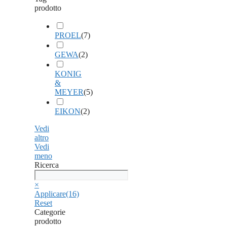
prodotto
PROEL
(
7
)
GEWA
(
2
)
KONIG
&
MEYER
(
5
)
EIKON
(
2
)
Vedi
altro
Vedi
meno
Ricerca
Ricerca
×
Applicare
(16)
Reset
Categorie
prodotto