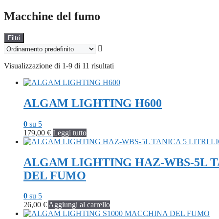
Macchine del fumo
Filtri
Visualizzazione di 1-9 di 11 risultati
ALGAM LIGHTING H600
0
su 5
179,00
€
Leggi tutto
ALGAM LIGHTING HAZ-WBS-5L TA
DEL FUMO
0
su 5
26,00
€
Aggiungi al carrello