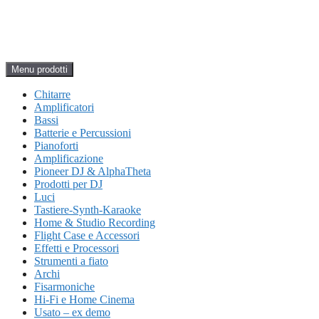
Menu prodotti
Chitarre
Amplificatori
Bassi
Batterie e Percussioni
Pianoforti
Amplificazione
Pioneer DJ & AlphaTheta
Prodotti per DJ
Luci
Tastiere-Synth-Karaoke
Home & Studio Recording
Flight Case e Accessori
Effetti e Processori
Strumenti a fiato
Archi
Fisarmoniche
Hi-Fi e Home Cinema
Usato – ex demo