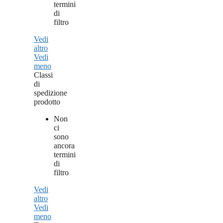
termini
di
filtro
Vedi
altro
Vedi
meno
Classi
di
spedizione
prodotto
Non
ci
sono
ancora
termini
di
filtro
Vedi
altro
Vedi
meno