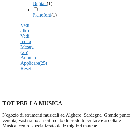
Digitali
(
1
)
Pianoforti
(
1
)
Vedi
altro
Vedi
meno
Mostra
(
25
)
Annulla
Applicare
(25)
Reset
TOT PER LA MUSICA
Negozio di strumenti musicali ad Alghero, Sardegna. Grande punto
vendita, vastissimo assortimento di prodotti per fare e ascoltare
Musica; centro specializzato delle migliori marche.