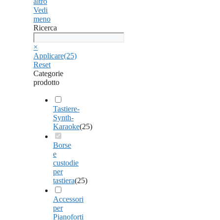
altro
Vedi
meno
Ricerca
Ricerca
×
Applicare
(25)
Reset
Categorie
prodotto
Tastiere-
Synth-
Karaoke
(
25
)
Borse
e
custodie
per
tastiera
(
25
)
Accessori
per
Pianoforti