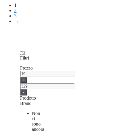
1
2
3
→
Filtri
Prezzo
×
×
Prodotto
Brand
Non
ci
sono
ancora