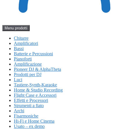
Menu prodotti
Chitarre
Amplificatori
Bassi
Batterie e Percussioni
Pianoforti
Amplificazione
Pioneer DJ & AlphaTheta
Prodotti per DJ
Luci
Tastiere-Synth-Karaoke
Home & Studio Recording
Flight Case e Accessori
Effetti e Processori
Strumenti a fiato
Archi
Fisarmoniche
Hi-Fi e Home Cinema
Usato – ex demo